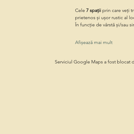
Cele 
7 spații
 prin care veți t
prietenos și ușor rustic al l
În funcție de vârstă și/sau s
Afișează mai mult
Serviciul Google Maps a fost blocat da