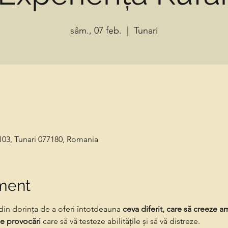
sâm., 07 feb.
  |  
Tunari
 103, Tunari 077180, Romania
ment
 din dorința de a oferi întotdeauna 
ceva diferit, care să creeze am
de provocări 
care să vă testeze abilitățile și să vă distreze.