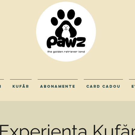
I
KUFĂR
Abonamente
Card Cadou
E
Experiența Kufă