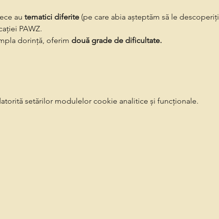
rece au 
tematici diferite
 (pe care abia așteptăm să le descoperiți)
ocației PAWZ.
impla dorință, oferim 
două grade de dificultate.
torită setărilor modulelor cookie analitice și funcționale.