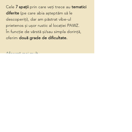
Cele 
7 spații
 prin care veți trece au 
tematici 
diferite
 (pe care abia așteptăm să le 
descoperiți), dar am păstrat vibe-ul 
prietenos și ușor rustic al locației PAWZ.
În funcție de vârstă și/sau simpla dorință, 
oferim 
două grade de dificultate.
Afișează mai mult