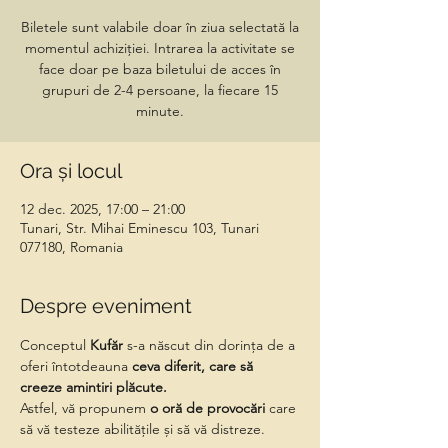
Biletele sunt valabile doar în ziua selectată la
momentul achiziției. Intrarea la activitate se
face doar pe baza biletului de acces în
grupuri de 2-4 persoane, la fiecare 15
minute.
Ora și locul
12 dec. 2025, 17:00 – 21:00
Tunari, Str. Mihai Eminescu 103, Tunari
077180, Romania
Despre eveniment
Conceptul 
Kufăr
 s-a născut din dorința de a 
oferi întotdeauna 
ceva diferit, care să 
creeze amintiri plăcute.
Astfel, vă propunem
 o oră de provocări 
care 
să vă testeze abilitățile și să vă distreze.