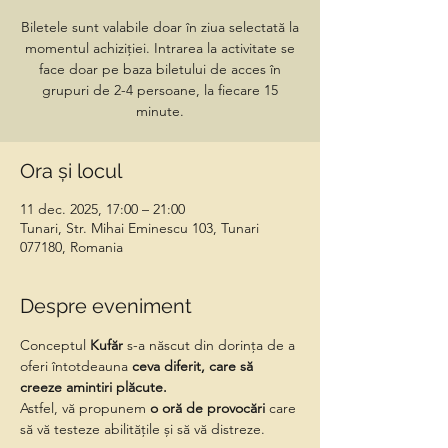
Biletele sunt valabile doar în ziua selectată la
momentul achiziției. Intrarea la activitate se
face doar pe baza biletului de acces în
grupuri de 2-4 persoane, la fiecare 15
minute.
Ora și locul
11 dec. 2025, 17:00 – 21:00
Tunari, Str. Mihai Eminescu 103, Tunari
077180, Romania
Despre eveniment
Conceptul 
Kufăr
 s-a născut din dorința de a 
oferi întotdeauna 
ceva diferit, care să 
creeze amintiri plăcute.
Astfel, vă propunem
 o oră de provocări 
care 
să vă testeze abilitățile și să vă distreze.