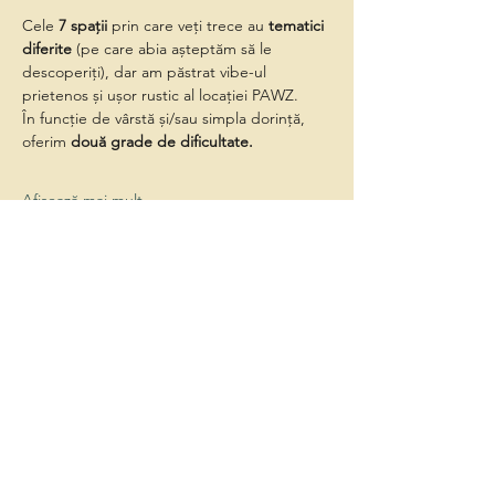
Cele 
7 spații
 prin care veți trece au 
tematici 
diferite
 (pe care abia așteptăm să le 
descoperiți), dar am păstrat vibe-ul 
prietenos și ușor rustic al locației PAWZ.
În funcție de vârstă și/sau simpla dorință, 
oferim 
două grade de dificultate.
Afișează mai mult