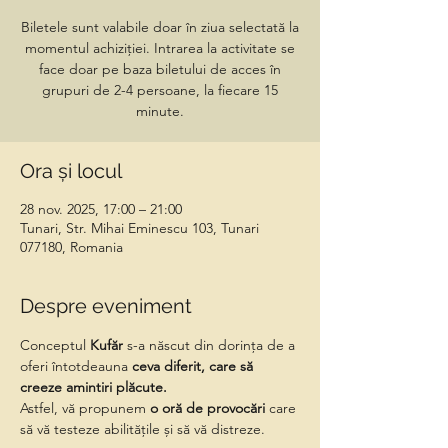
Biletele sunt valabile doar în ziua selectată la
momentul achiziției. Intrarea la activitate se
face doar pe baza biletului de acces în
grupuri de 2-4 persoane, la fiecare 15
minute.
Ora și locul
28 nov. 2025, 17:00 – 21:00
Tunari, Str. Mihai Eminescu 103, Tunari
077180, Romania
Despre eveniment
Conceptul 
Kufăr
 s-a născut din dorința de a 
oferi întotdeauna 
ceva diferit, care să 
creeze amintiri plăcute.
Astfel, vă propunem
 o oră de provocări 
care 
să vă testeze abilitățile și să vă distreze.