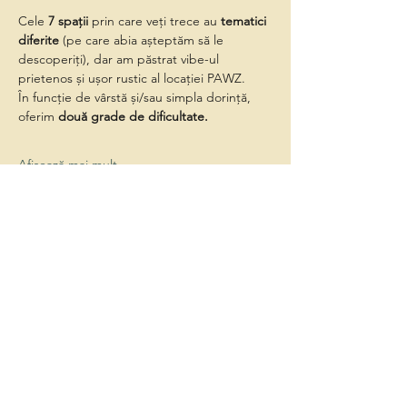
Cele 
7 spații
 prin care veți trece au 
tematici 
diferite
 (pe care abia așteptăm să le 
descoperiți), dar am păstrat vibe-ul 
prietenos și ușor rustic al locației PAWZ.
În funcție de vârstă și/sau simpla dorință, 
oferim 
două grade de dificultate.
Afișează mai mult