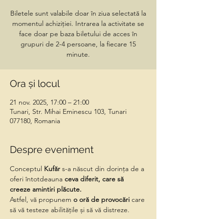
Biletele sunt valabile doar în ziua selectată la
momentul achiziției. Intrarea la activitate se
face doar pe baza biletului de acces în
grupuri de 2-4 persoane, la fiecare 15
minute.
Ora și locul
21 nov. 2025, 17:00 – 21:00
Tunari, Str. Mihai Eminescu 103, Tunari
077180, Romania
Despre eveniment
Conceptul 
Kufăr
 s-a născut din dorința de a 
oferi întotdeauna 
ceva diferit, care să 
creeze amintiri plăcute.
Astfel, vă propunem
 o oră de provocări 
care 
să vă testeze abilitățile și să vă distreze.