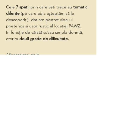
Cele 
7 spații
 prin care veți trece au 
tematici 
diferite
 (pe care abia așteptăm să le 
descoperiți), dar am păstrat vibe-ul 
prietenos și ușor rustic al locației PAWZ.
În funcție de vârstă și/sau simpla dorință, 
oferim 
două grade de dificultate.
Afișează mai mult