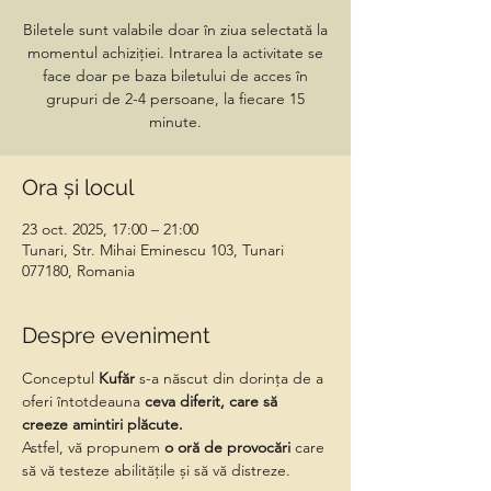
Biletele sunt valabile doar în ziua selectată la
momentul achiziției. Intrarea la activitate se
face doar pe baza biletului de acces în
grupuri de 2-4 persoane, la fiecare 15
minute.
Ora și locul
23 oct. 2025, 17:00 – 21:00
Tunari, Str. Mihai Eminescu 103, Tunari
077180, Romania
Despre eveniment
Conceptul 
Kufăr
 s-a născut din dorința de a 
oferi întotdeauna 
ceva diferit, care să 
creeze amintiri plăcute.
Astfel, vă propunem
 o oră de provocări 
care 
să vă testeze abilitățile și să vă distreze.