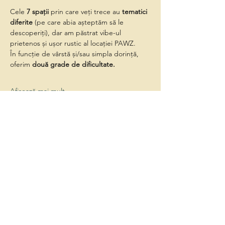
Cele 
7 spații
 prin care veți trece au 
tematici 
diferite
 (pe care abia așteptăm să le 
descoperiți), dar am păstrat vibe-ul 
prietenos și ușor rustic al locației PAWZ.
În funcție de vârstă și/sau simpla dorință, 
oferim 
două grade de dificultate.
Afișează mai mult