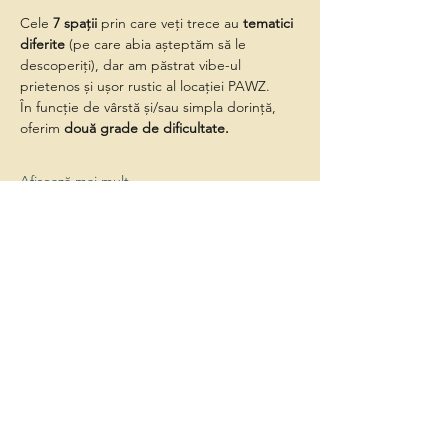
Cele 
7 spații
 prin care veți trece au 
tematici 
diferite
 (pe care abia așteptăm să le 
descoperiți), dar am păstrat vibe-ul 
prietenos și ușor rustic al locației PAWZ.
În funcție de vârstă și/sau simpla dorință, 
oferim 
două grade de dificultate.
Afișează mai mult