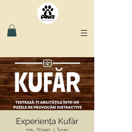
Experiența Kufăr
mie., 10 sept.
  |  
Tunari