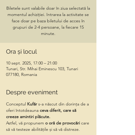
Biletele sunt valabile doar în ziua selectată la
momentul achiziției. Intrarea la activitate se
face doar pe baza biletului de acces în
grupuri de 2-4 persoane, la fiecare 15
minute.
Ora și locul
10 sept. 2025, 17:00 – 21:00
Tunari, Str. Mihai Eminescu 103, Tunari
077180, Romania
Despre eveniment
Conceptul 
Kufăr
 s-a născut din dorința de a 
oferi întotdeauna 
ceva diferit, care să 
creeze amintiri plăcute.
Astfel, vă propunem
 o oră de provocări 
care 
să vă testeze abilitățile și să vă distreze.