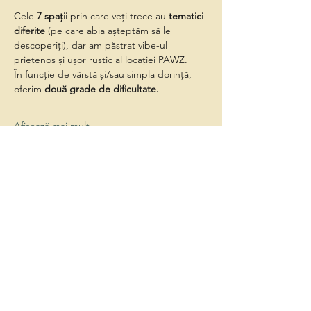
Cele 
7 spații
 prin care veți trece au 
tematici 
diferite
 (pe care abia așteptăm să le 
descoperiți), dar am păstrat vibe-ul 
prietenos și ușor rustic al locației PAWZ.
În funcție de vârstă și/sau simpla dorință, 
oferim 
două grade de dificultate.
Afișează mai mult