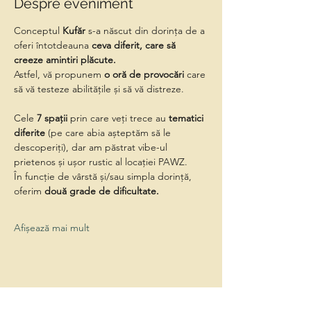
Despre eveniment
Conceptul 
Kufăr
 s-a născut din dorința de a 
oferi întotdeauna 
ceva diferit, care să 
creeze amintiri plăcute.
Astfel, vă propunem
 o oră de provocări 
care 
să vă testeze abilitățile și să vă distreze.
Cele 
7 spații
 prin care veți trece au 
tematici 
diferite
 (pe care abia așteptăm să le 
descoperiți), dar am păstrat vibe-ul 
prietenos și ușor rustic al locației PAWZ.
În funcție de vârstă și/sau simpla dorință, 
oferim 
două grade de dificultate.
Afișează mai mult